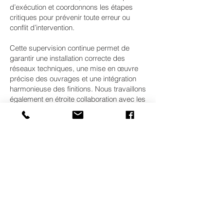
d’exécution et coordonnons les étapes
critiques pour prévenir toute erreur ou
conflit d’intervention.
Cette supervision continue permet de
garantir une installation correcte des
réseaux techniques, une mise en œuvre
précise des ouvrages et une intégration
harmonieuse des finitions. Nous travaillons
également en étroite collaboration avec les
architectes, ingénieurs et bureaux de
contrôle afin d’assurer une parfaite
conformité aux normes suisses en
vigueur. Grâce à cette vision globale, DK
Bâtiment offre un suivi complet qui permet
de sécuriser la qualité, d’optimiser les
délais et de garantir un résultat final
parfaitement aligné avec les attentes du
client. Notre engagement est d’apporter
une solution fiable, rassurante et
professionnelle à chaque projet.