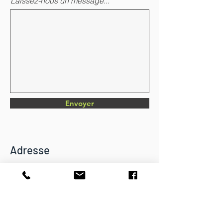
Laissez-nous un message...
Envoyer
Adresse
Chemin du Verger 4
CH-1782 Belfaux
info@dkbatiment.ch
Tél :
079 126 23 87