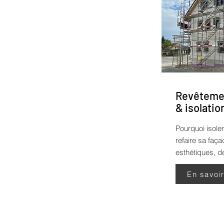
Revêtemen
& isolatio
Pourquoi isoler
refaire sa faç
esthétiques, de
En savoi