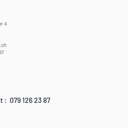
r 4
x
.ch
87
t : 079 126 23 87