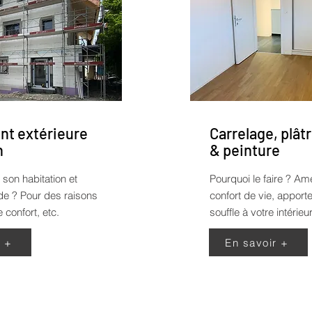
t extérieure
Carrelage, plâtr
n
& peinture
 son habitation et
Pourquoi le faire ?
Amé
ade ? Pour des raisons
confort de vie, appor
 confort, etc.
souffle à votre intérieur
r +
En savoir +