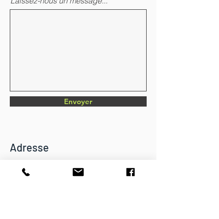
Laissez-nous un message...
Envoyer
Adresse
Chemin du Verger 4
CH-1782 Belfaux
info@dkbatiment.ch
Tél :
079 126 23 87