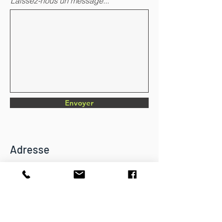
Laissez-nous un message...
Envoyer
Adresse
Chemin du Verger 4
CH-1782 Belfaux
info@dkbatiment.ch
Tél :
079 126 23 87