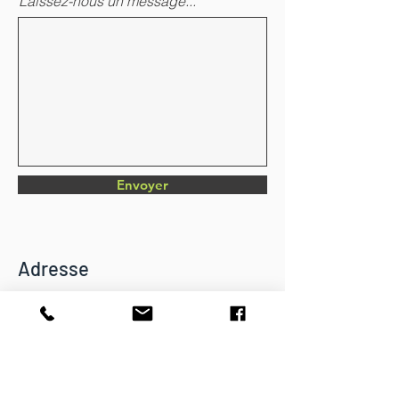
Laissez-nous un message...
Envoyer
Adresse
Chemin du Verger 4
CH-1782 Belfaux
info@dkbatiment.ch
Tél :
079 126 23 87