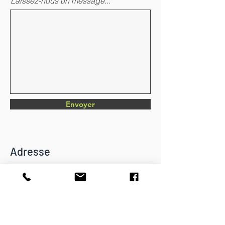
Laissez-nous un message...
Envoyer
Adresse
Chemin du Verger 4
CH-1782 Belfaux
info@dkbatiment.ch
Tél :
079 126 23 87