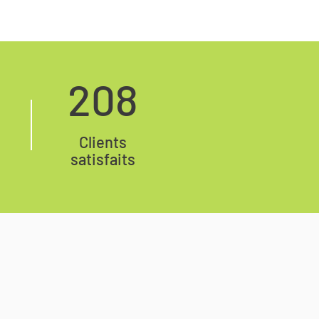
208
Clients
satisfaits