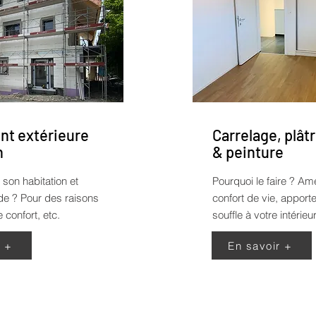
t extérieure
Carrelage, plâtr
n
& peinture
 son habitation et
Pourquoi le faire ?
Amé
ade ? Pour des raisons
confort de vie, appor
 confort, etc.
souffle à votre intérieur
r +
En savoir +