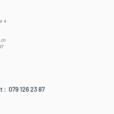
r 4
x
.ch
87
t : 079 126 23 87