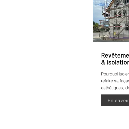
Revêtemen
& isolatio
Pourquoi isoler
refaire sa faç
esthétiques, de
En savoi