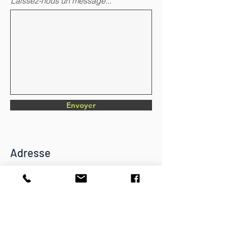
Laissez-nous un message...
Envoyer
Adresse
Chemin du Verger 4
CH-1782 Belfaux
info@dkbatiment.ch
Tél :
079 126 23 87