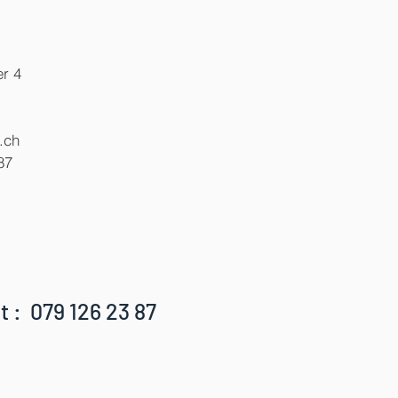
r 4
x
.ch
87
t : 079 126 23 87