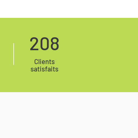
208
Clients
satisfaits