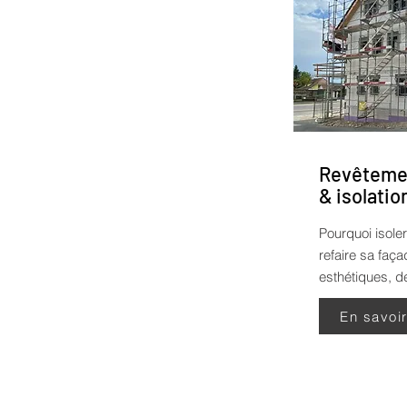
Revêtemen
& isolatio
Pourquoi isoler
refaire sa faç
esthétiques, de
En savoi