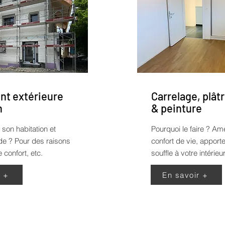
t extérieure
Carrelage, plâtr
n
& peinture
 son habitation et
Pourquoi le faire ?
Amé
ade ? Pour des raisons
confort de vie, appor
 confort, etc.
souffle à votre intérieur
r +
En savoir +