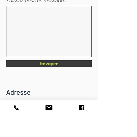
Laissez-nous un message...
Envoyer
Adresse
Chemin du Verger 4
CH-1782 Belfaux
info@dkbatiment.ch
Tél :
079 126 23 87