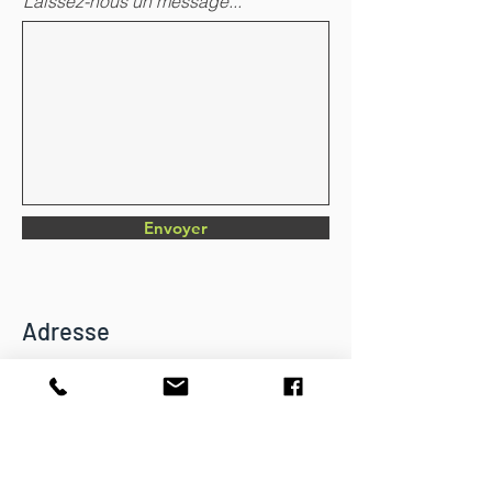
Laissez-nous un message...
Envoyer
Adresse
Chemin du Verger 4
CH-1782 Belfaux
info@dkbatiment.ch
Tél :
079 126 23 87