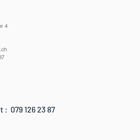
r 4
x
.ch
87
t : 079 126 23 87