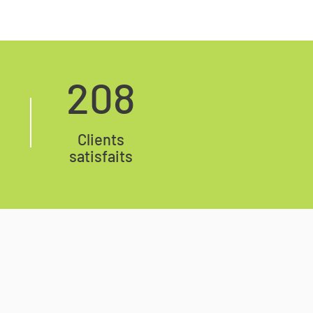
208
Clients
satisfaits