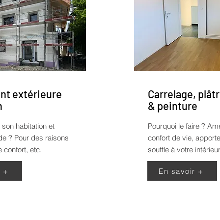
t extérieure
Carrelage, plâtr
n
& peinture
 son habitation et
Pourquoi le faire ?
Amé
ade ? Pour des raisons
confort de vie, appor
 confort, etc.
souffle à votre intérieur
r +
En savoir +