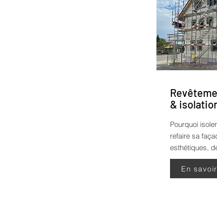
Revêtemen
& isolatio
Pourquoi isoler
refaire sa faç
esthétiques, de
En savoi