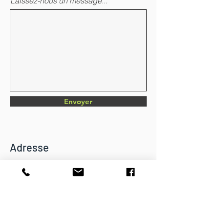
Laissez-nous un message...
Envoyer
Adresse
Chemin du Verger 4
CH-1782 Belfaux
info@dkbatiment.ch
Tél :
079 126 23 87