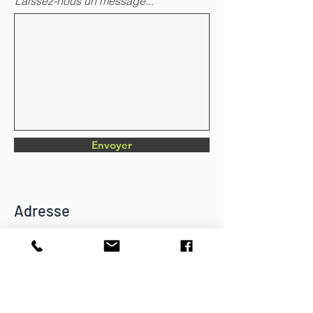
Laissez-nous un message...
Envoyer
Adresse
Chemin du Verger 4
CH-1782 Belfaux
info@dkbatiment.ch
Tél :
079 126 23 87