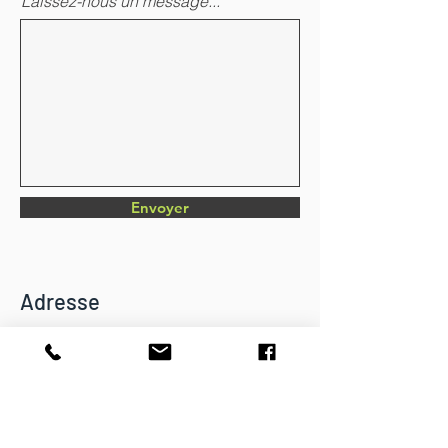
Laissez-nous un message...
Envoyer
Adresse
Chemin du Verger 4
CH-1782 Belfaux
info@dkbatiment.ch
Tél :
079 126 23 87