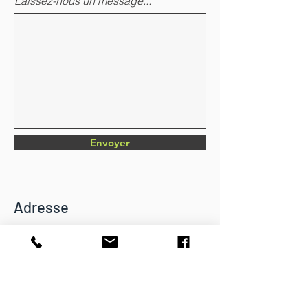
Laissez-nous un message...
Envoyer
Adresse
Chemin du Verger 4
CH-1782 Belfaux
info@dkbatiment.ch
Tél :
079 126 23 87