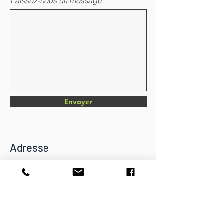
Laissez-nous un message...
Envoyer
Adresse
Chemin du Verger 4
CH-1782 Belfaux
info@dkbatiment.ch
Tél :
079 126 23 87