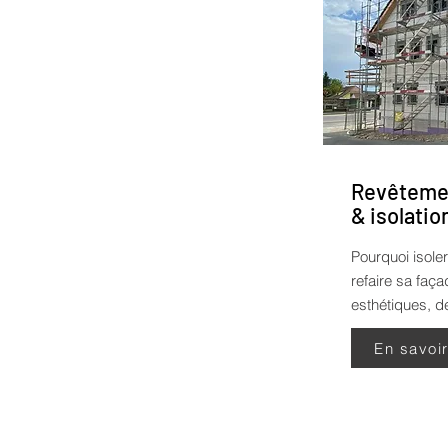
Revêtemen
& isolatio
Pourquoi isoler
refaire sa faç
esthétiques, de
En savoi