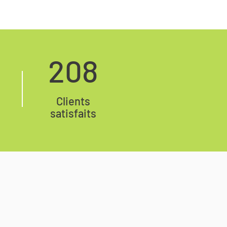
208
Clients
satisfaits