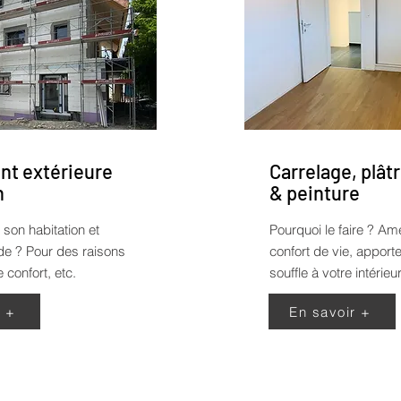
t extérieure
Carrelage, plâtr
n
& peinture
 son habitation et
Pourquoi le faire ?
Amé
ade ? Pour des raisons
confort de vie, appor
 confort, etc.
souffle à votre intérieur
r +
En savoir +