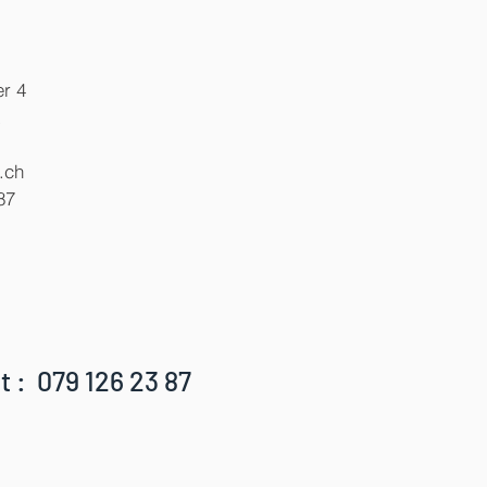
r 4
x
.ch
87
t : 079 126 23 87