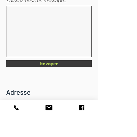
Laissez-nous un message...
Envoyer
Adresse
Chemin du Verger 4
CH-1782 Belfaux
info@dkbatiment.ch
Tél :
079 126 23 87