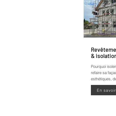
Revêtemen
& isolatio
Pourquoi isoler
refaire sa faç
esthétiques, de
En savoi