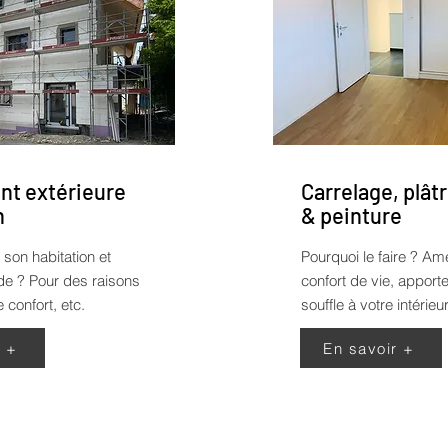
t extérieure
Carrelage, plâtr
n
& peinture
 son habitation et
Pourquoi le faire ?
Amé
ade ? Pour des raisons
confort de vie, appor
 confort, etc.
souffle à votre intérieur
r +
En savoir +