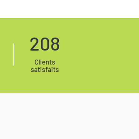
208
Clients
satisfaits