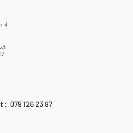
r 4
x
.ch
87
t : 079 126 23 87